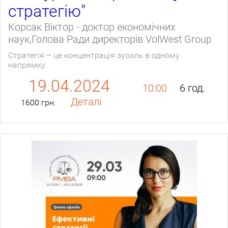
стратегію"
Корсак Віктор - доктор економічних
наук,Голова Ради директорів VolWest Group
Стратегія – це концентрація зусиль в одному
напрямку.
19.04.2024
10:00
6 год.
Деталі
1600 грн.