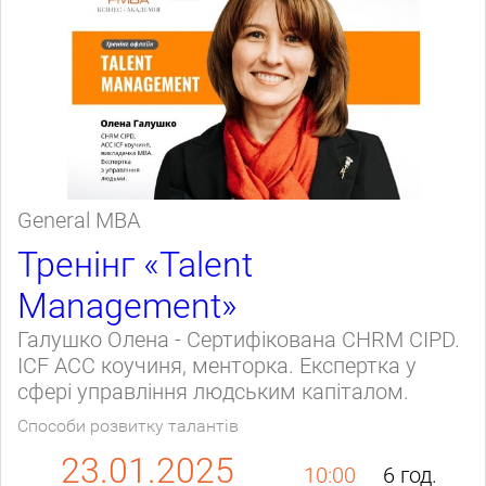
General МВА
Тренінг «Talent
Management»
Галушко Олена - Сертифікована CHRM CIPD.
ICF ACC коучиня, менторка. Експертка у
сфері управління людським капіталом.
Способи розвитку талантів
23.01.2025
10:00
6 год.