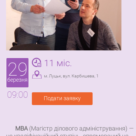
11 міс.
29
м. Луцьк, вул. Карбишева, 1
березня
09:00
Подати заявку
MBA
(Магістр ділового адміністрування) —
це кваліфікаційний ступінь, спрямований на