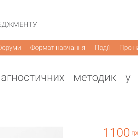
ЕДЖМЕНТУ
Форуми
Формат навчання
Події
Про н
іагностичних методик у п
1100
гр