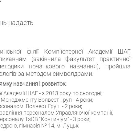
?
ань надасть
нської філії Комп’ютерної Академії ШАГ,
ликанням (закінчила факультет практичної
 методики початкового навчання), пройшла
хологів за методом символдрами.
ямку навчання і розвиток:
 Академії ШАГ - з 2013 року по сьогодні;
 Менеджменту Волвест Груп - 4 роки;
рсоналом Волвест Груп - 2 роки;
равління персоналом Управляючої компанії,
ерсоналу ТзОВ "Континіум" - 3 роки;
дрою, гімназія № 14, м. Луцьк