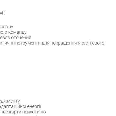
м :
соналу
свою команду
і своє оточення
рактичні інструменти для покращення якості свого
неджменту
даптаційної енергії
знес-карти психотипів