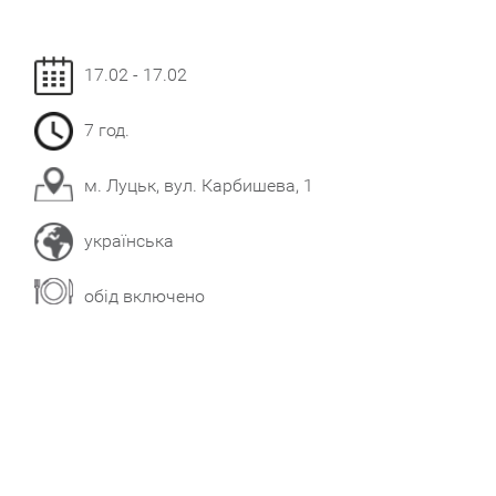
17.02 - 17.02
7 год.
м. Луцьк, вул. Карбишева, 1
українська
обід включено