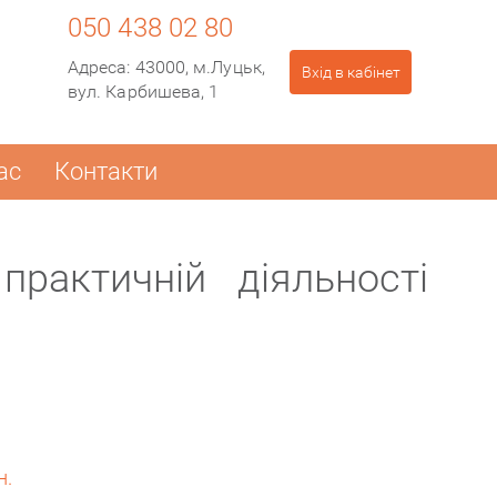
050 438 02 80
Адреса
: 43000, м.Луцьк,
Вхід
в кабінет
вул. Карбишева, 1
ас
Контакти
рактичній діяльності
н.