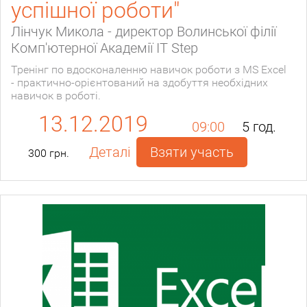
успішної роботи"
Лінчук Микола - директор Волинської філії
Комп'ютерної Академії IT Step
Тренінг по вдосконаленню навичок роботи з MS Excel
- практично-орієнтований на здобуття необхідних
навичок в роботі.
13.12.2019
09:00
5 год.
Деталі
Взяти участь
300 грн.