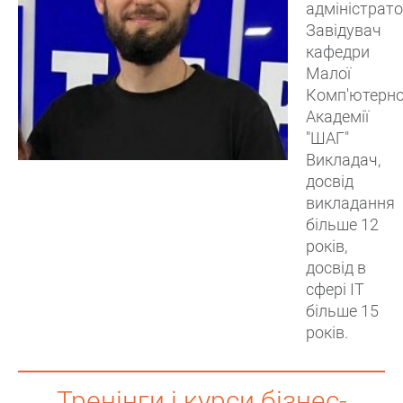
адміністрат
Завідувач
кафедри
Малої
Комп'ютерно
Академії
"ШАГ"
Викладач,
досвід
викладання
більше 12
років,
досвід в
сфері ІТ
більше 15
років.
Тренінги і курси бізнес-