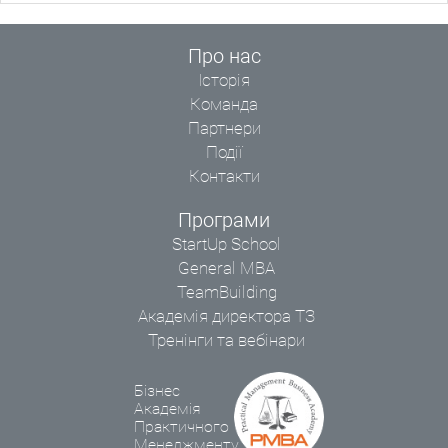
Про нас
Історія
Команда
Партнери
Події
Контакти
Програми
StartUp School
General MBA
TeamBuilding
Академія директора ТЗ
Тренінги та вебінари
Бізнес
Академія
Практичного
Менеджменту